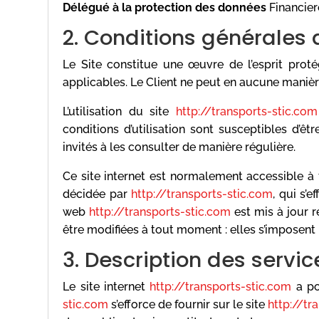
Délégué à la protection des données
Financier
2. Conditions générales d
Le Site constitue une œuvre de l’esprit proté
applicables. Le Client ne peut en aucune manièr
L’utilisation du site
http://transports-stic.com
conditions d’utilisation sont susceptibles d’ê
invités à les consulter de manière régulière.
Ce site internet est normalement accessible à
décidée par
http://transports-stic.com
, qui s’
web
http://transports-stic.com
est mis à jour 
être modifiées à tout moment : elles s’imposent n
3. Description des servic
Le site internet
http://transports-stic.com
a po
stic.com
s’efforce de fournir sur le site
http://tr