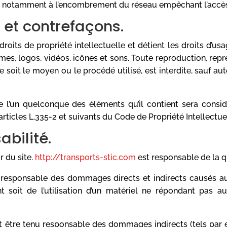
ié notamment à l’encombrement du réseau empêchant l’accès
e et contrefaçons.
droits de propriété intellectuelle et détient les droits d’us
es, logos, vidéos, icônes et sons. Toute reproduction, repr
soit le moyen ou le procédé utilisé, est interdite, sauf auto
de l’un quelconque des éléments qu’il contient sera consi
ticles L.335-2 et suivants du Code de Propriété Intellectuel
abilité.
r du site.
http://transports-stic.com
est responsable de la qu
responsable des dommages directs et indirects causés au ma
nt soit de l’utilisation d’un matériel ne répondant pas a
 être tenu responsable des dommages indirects (tels par 