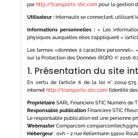
par
http://transports-stic.com
pour la gestion d
Utilisateur :
Internaute se connectant, utilisant
Informations personnelles :
« Les informatio
physiques auxquelles elles s’appliquent » (article
Les termes «données à caractère personnel», «
sur la Protection des Données (RGPD: n° 2016-6
1. Présentation du site in
En vertu de l’article 6 de la loi n° 2004-57
internet
http://transports-stic.com
l’identité de
Propriétaire
SARL Financiere STIC Numéro de TV
Responsable publication
Financiere STIC f.fleur
Le responsable publication est une personne p
Webmaster
Comparcom comparcomtech@gma
Hébergeur
: ovh – 2 rue Kellermann 59100 Rou