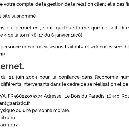
e votre compte, de la gestion de la relation client et à des fi
 le site susnommé.
ns qui permettent, sous quelque forme que ce soit, direc
 4 de la loi n° 78-17 du 6 janvier 1978).
personne concernée», «sous traitant» et «données sensible
79)
ternet.
5 du 21 juin 2004 pour la confiance dans l’économie numér
s différents intervenants dans le cadre de sa réalisation et de 
A: FR56822035374 Adresse : Le Bois du Paradis, 16440, Ro
ant@sarlstic.fr
hysique ou une personne morale.
il.com
baix 1007