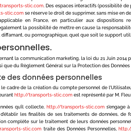
/transports-stic.com
. Des espaces interactifs (possibilité d
ts-stic.com
se réserve le droit de supprimer, sans mise en 
applicable en France, en particulier aux dispositions 
également la possibilité de mettre en cause la responsabilit
 diffamant, ou pornographique, quel que soit le support utili
ersonnelles.
ernant la communication marketing, la loi du 21 Juin 2014 
nsi que du Règlement Général sur la Protection des Données 
cte des données personnelles
e cadre de la création du compte personnel de l’Utilisateur
eurant
http://transports-stic.com
est représenté par M. Fleu
nées qu’il collecte,
http://transports-stic.com
s’engage à
d’établir les finalités de ses traitements de données, de fo
ion complète sur le traitement de leurs données personnell
transports-stic.com
traite des Données Personnelles,
http: