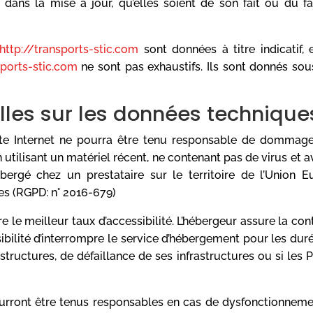
dans la mise à jour, qu’elles soient de son fait ou du fai
http://transports-stic.com
sont données à titre indicatif, 
sports-stic.com
ne sont pas exhaustifs. Ils sont donnés so
elles sur les données technique
site Internet ne pourra être tenu responsable de dommages m
 en utilisant un matériel récent, ne contenant pas de virus et
bergé chez un prestataire sur le territoire de l’Union
es (RGPD: n° 2016-679)
re le meilleur taux d’accessibilité. L’hébergeur assure la co
ssibilité d’interrompre le service d’hébergement pour les d
structures, de défaillance de ses infrastructures ou si les 
ourront être tenus responsables en cas de dysfonctionnemen